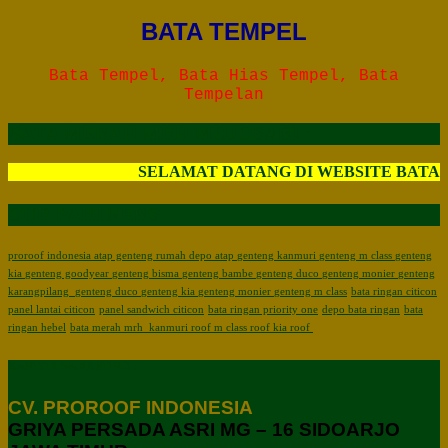
BATA TEMPEL
Bata Tempel, Bata Hias Tempel, Bata
Tempelan
BATA MERAH MRH MOJOSARI :
SELAMAT DATANG DI WEBSITE BATA
OUR PARTNERS :
proroof indonesia
atap genteng rumah
depo atap
genteng kanmuri
genteng m class
genteng
kia
genteng goodyear
genteng bisma
genteng bambe
genteng duco
genteng monier
genteng
karangpilang
genteng duco
genteng kia
genteng monier
genteng m class
bata ringan citicon
panel lantai citicon
panel sandwich citicon
bata ringan priority one
depo bata ringan
bata
ringan hebel
bata merah mrh
kanmuri roof
m class roof
kia roof
KANTOR MARKETING :
CV. PROROOF INDONESIA
GRIYA PERSADA ASRI MG – 16 SIDOARJO