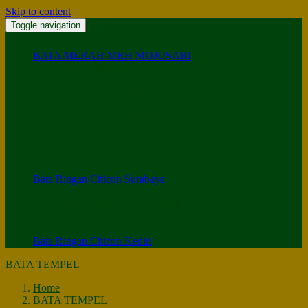
Skip to content
Toggle navigation
BATA MERAH MRH MOJOSARI
BATA EKSPOS
BATA TEMPEL
BATA MERAH MRH SURABAYA
BATA MERAH MRH SIDOARJO
BATA MERAH MRH MALANG
BATA MERAH MRH GRESIK
BATA MERAH MRH PASURUAN
BATA MERAH PRESS MOJOKERTO
BATA MERAH PRESS MRH
Bata Ringan Citicon Surabaya
Bata Ringan Citicon Sidoarjo
Bata Ringan Citicon Gresik
Bata Ringan Citicon Malang
Bata Ringan Citicon Mojokerto
Bata Ringan Citicon Kediri
BATA TEMPEL
Home
BATA TEMPEL